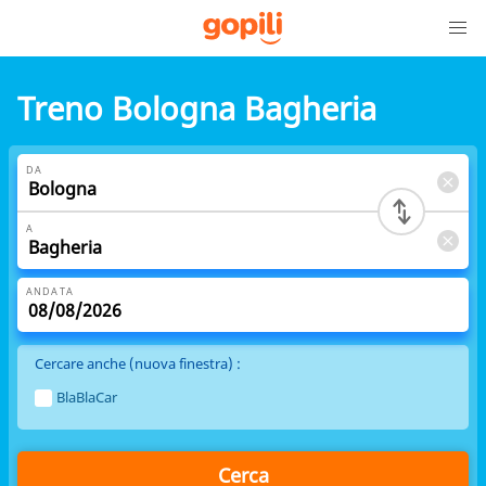
Treno Bologna Bagheria
DA
A
ANDATA
Cercare anche (nuova finestra) :
BlaBlaCar
Cerca