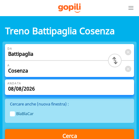
Treno Battipaglia Cosenza
DA
A
ANDATA
Cercare anche (nuova finestra) :
BlaBlaCar
Cerca