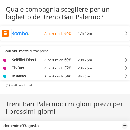
Quale compagnia scegliere per un
biglietto del treno Bari Palermo?
64€
17h 45m
A partire da
E con altri mezzi di trasporto
KelBillet Direct
60€
20h 25m
A partire da
FlixBus
37€
20h 25m
A partire da
In aereo
34€
8h 25m
A partire da
(1) Vedi condizioni
Treni Bari Palermo: i migliori prezzi per
i prossimi giorni
domenica 09 agosto