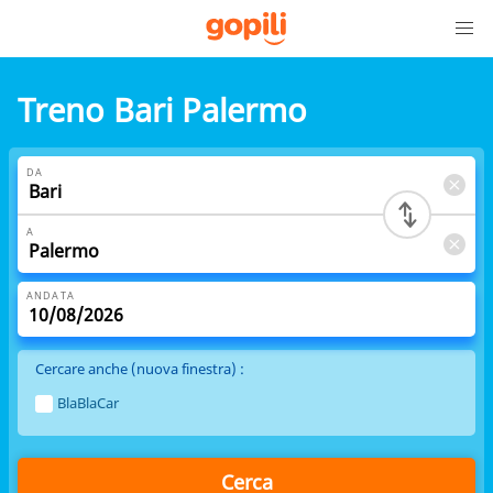
Treno Bari Palermo
DA
A
ANDATA
Cercare anche (nuova finestra) :
BlaBlaCar
Cerca