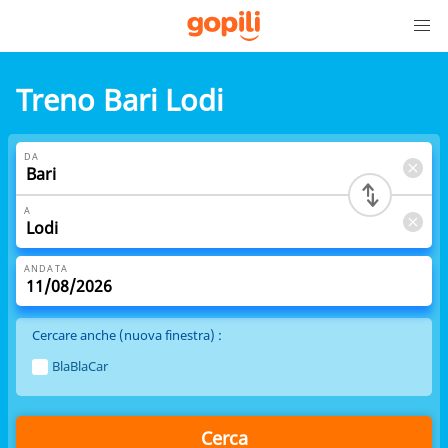
Treno Bari Lodi
DA
A
ANDATA
Cercare anche (nuova finestra) :
BlaBlaCar
Cerca