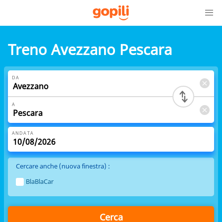
Treno Avezzano Pescara
DA
A
ANDATA
Cercare anche (nuova finestra) :
BlaBlaCar
Cerca