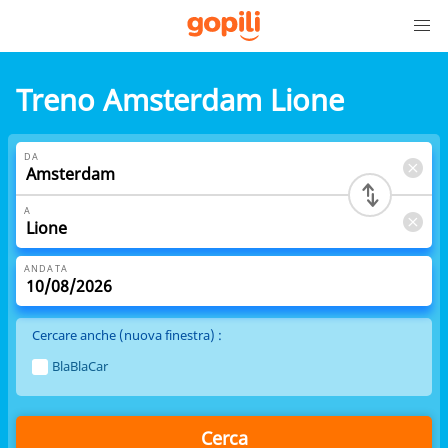
Treno Amsterdam Lione
DA
A
ANDATA
Cercare anche (nuova finestra) :
BlaBlaCar
Cerca