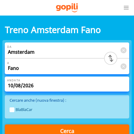
Treno Amsterdam Fano
DA
A
ANDATA
Cercare anche (nuova finestra) :
BlaBlaCar
Cerca