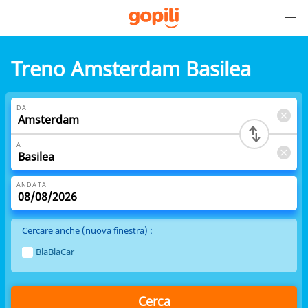
Treno Amsterdam Basilea
DA
A
ANDATA
Cercare anche (nuova finestra) :
BlaBlaCar
Cerca