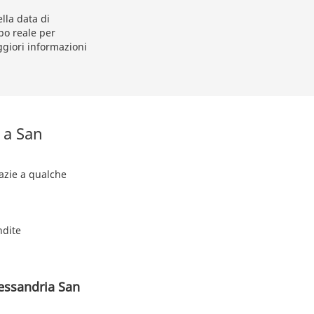
lla data di
po reale per
ggiori informazioni
 a San
razie a qualche
ndite
lessandria San