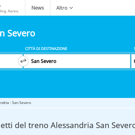
o
News
Altro
ing. Aereo.
an Severo
CITTÀ DI DESTINAZIONE
andria - San Severo
ietti del treno Alessandria San Sever