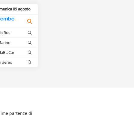
menica 09 agosto
lixBus
arino
laBlaCar
n aereo
ssime partenze di