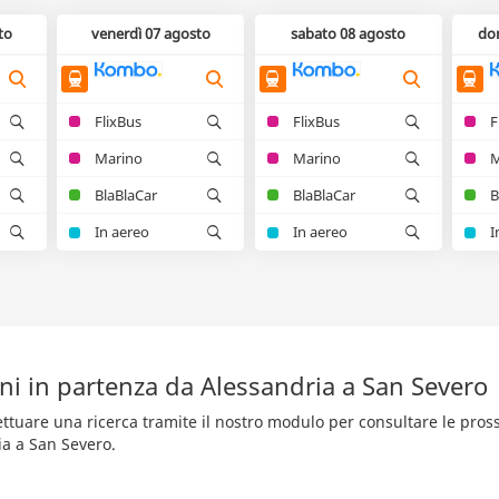
to
venerdì 07 agosto
sabato 08 agosto
do
FlixBus
FlixBus
F
Marino
Marino
M
BlaBlaCar
BlaBlaCar
B
In aereo
In aereo
I
ni in partenza da Alessandria a San Severo
fettuare una ricerca tramite il nostro modulo per consultare le pro
ia a San Severo.