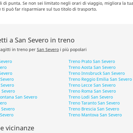
i di punta. Se non sei limitato negli orari di viaggio, migliora la tu
 ti può far risparmiare sul tuo titolo di trasporto.
etti a San Severo in treno
ragitti in treno per
San Severo
i più popolari
Severo
Treno Prato San Severo
vero
Treno Aosta San Severo
Severo
Treno Innsbruck San Severo
 Severo
Treno Reggio Emilia San Severo
 Severo
Treno Lecce San Severo
 Severo
Treno Roma San Severo
Fontana San Severo
Treno Lodi San Severo
vero
Treno Taranto San Severo
 Severo
Treno Brescia San Severo
 Severo
Treno Mantova San Severo
le vicinanze