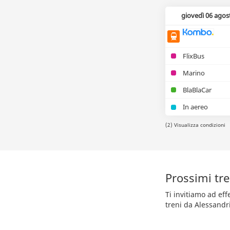
giovedì 06 agos
FlixBus
Marino
BlaBlaCar
In aereo
(2) Visualizza condizioni
Prossimi tre
Ti invitiamo ad ef
treni da Alessandr