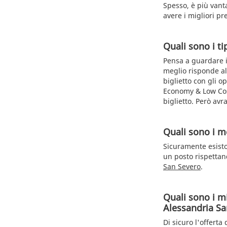
Spesso, è più vant
avere i migliori pr
Quali sono i tip
Pensa a guardare i
meglio risponde all
biglietto con gli o
Economy & Low Cost
biglietto. Però avr
Quali sono i me
Sicuramente esisto
un posto rispettand
San Severo
.
Quali sono i mi
Alessandria Sa
Di sicuro l'offerta