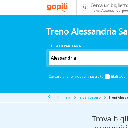
Cerca un bigliett
Treno. Autobus. Carpool
Treno Alessandria S
CITTÀ DI PARTENZA
Cercare anche (nuova finestra) :
BlaBlaCar
Treni
a San Severo
Treni Aless
Trova bigl
economici