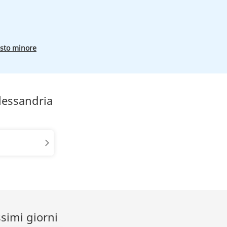
osto minore
lessandria
ssimi giorni