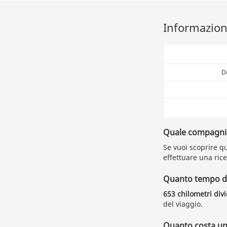
Informazioni
D
Quale compagnia 
Se vuoi scoprire q
effettuare una rice
Quanto tempo du
653 chilometri div
del viaggio.
Quanto costa un 