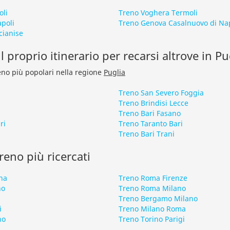
oli
Treno Voghera Termoli
poli
Treno Genova Casalnuovo di Na
cianise
l proprio itinerario per recarsi altrove in Pu
treno più popolari nella regione
Puglia
Treno San Severo Foggia
Treno Brindisi Lecce
a
Treno Bari Fasano
ri
Treno Taranto Bari
i
Treno Bari Trani
 treno più ricercati
na
Treno Roma Firenze
no
Treno Roma Milano
Treno Bergamo Milano
i
Treno Milano Roma
no
Treno Torino Parigi