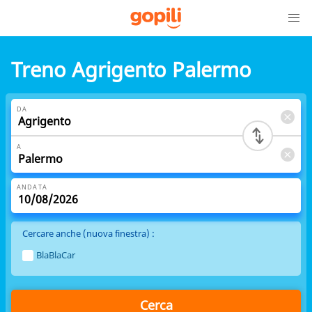
Treno Agrigento Palermo
DA
A
ANDATA
Cercare anche (nuova finestra) :
BlaBlaCar
Cerca