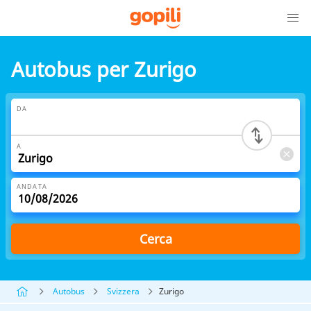
Autobus per Zurigo
DA
A
ANDATA
Cerca
Autobus
Svizzera
Zurigo