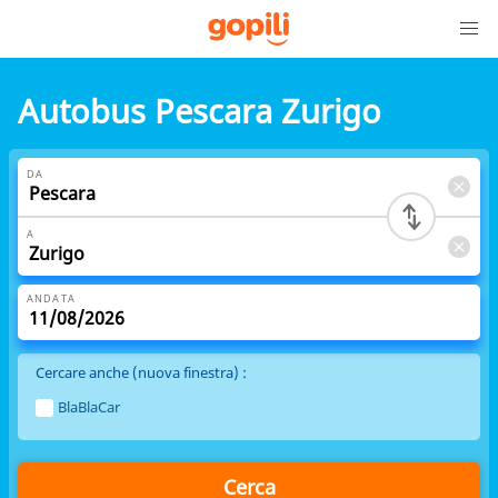
Autobus Pescara Zurigo
DA
A
ANDATA
Cercare anche (nuova finestra) :
BlaBlaCar
Cerca