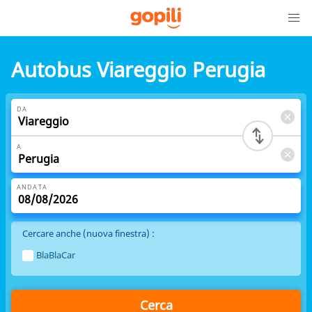
Autobus Viareggio Perugia
DA
A
ANDATA
Cercare anche (nuova finestra) :
BlaBlaCar
Cerca