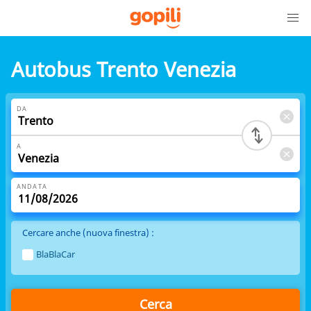
Autobus Trento Venezia
DA
A
ANDATA
Cercare anche (nuova finestra) :
BlaBlaCar
Cerca