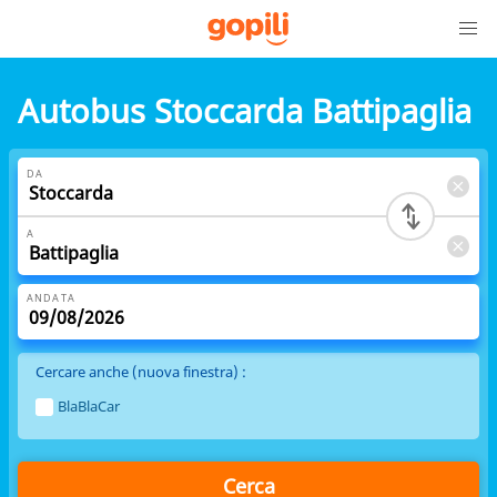
Autobus Stoccarda Battipaglia
DA
A
ANDATA
Cercare anche (nuova finestra) :
BlaBlaCar
Cerca