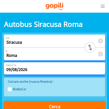
Autobus Siracusa Roma
DA
A
ANDATA
Cercare anche (nuova finestra) :
BlaBlaCar
Cerca