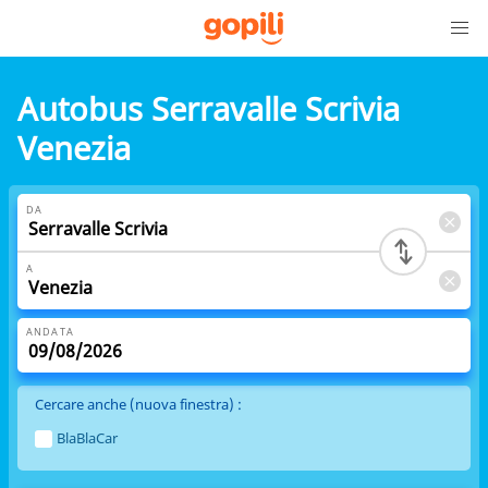
Autobus Serravalle Scrivia
Venezia
DA
A
ANDATA
Cercare anche (nuova finestra) :
BlaBlaCar