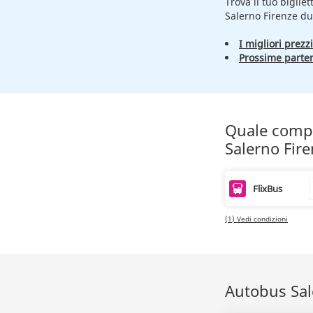
Trova il tuo bigliet
Salerno Firenze du
I migliori prezzi
Prossime parte
Quale compag
Salerno Fir
FlixBus
(1) Vedi condizioni
Autobus Sale