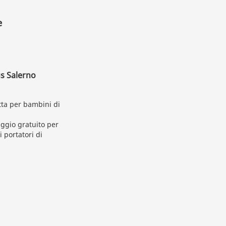
e
us Salerno
otta per bambini di
aggio gratuito per
 portatori di