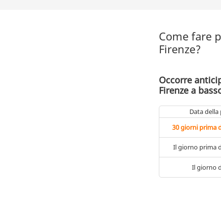
Come fare pe
Firenze?
Occorre antici
Firenze a bass
Data della
30 giorni prima 
Il giorno prima 
Il giorno 