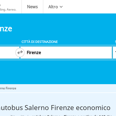
o
News
Altro
ing. Aereo.
enze
CITTÀ DI DESTINAZIONE
rno Firenze
autobus Salerno Firenze economico