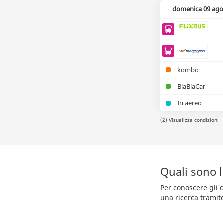
domenica 09 ago
kombo
BlaBlaCar
In aereo
(2) Visualizza condizioni
Quali sono 
Per conoscere gli o
una ricerca tramit