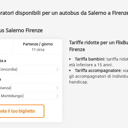
eratori disponibili per un autobus da Salerno a Firenz
us Salerno Firenze
Tariffe ridotte per un FlixB
Partenze / giorno
Firenze
11 circa
Tariffa bambini
: tariffa rid
za a
età inferiore a 15 anni.
Concordia)
Tariffa accompagnatore
: vi
gli accompagnatori di individui
a
handicap.
stanza)
le Montelungo)
ota il tuo biglietto