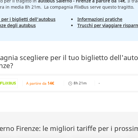
to per il tragitto in
autobus Salerno - Firenze a partire da 14€
. Il t
ra in media 8h 21m. La compagnia FlixBus serve questo tragitto.
 per i biglietti dell'autobus
Informazioni pratiche
nze degli autobus
Trucchi per viaggiare rispar
nia scegliere per il tuo biglietto dell'aut
enze?
14€
8h 21m
-
A partire da
rno Firenze: le migliori tariffe per i prossi