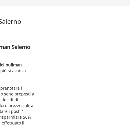
Salerno
llman Salerno
 dei pullman
 più si avanza
prenotare i
do sono proposti a
 decidi di
 loro prezzo salirà
tare i posti 1
 risparmiare 50%
 effettuato il