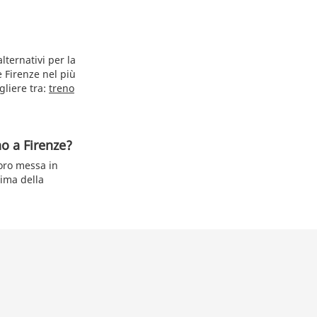
lternativi per la
e Firenze nel più
gliere tra:
treno
no a Firenze?
loro messa in
rima della