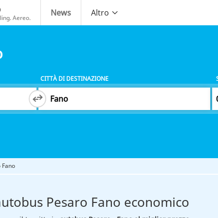
o
News
Altro
ing. Aereo.
o
CITTÀ DI DESTINAZIONE
 Fano
autobus Pesaro Fano economico