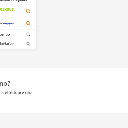
kombo
laBlaCar
ano?
o a effettuare una