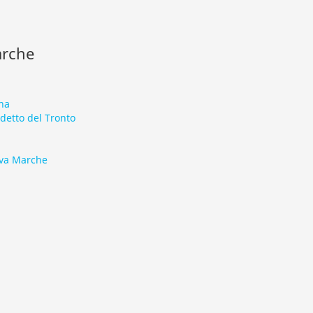
arche
na
etto del Tronto
ova Marche