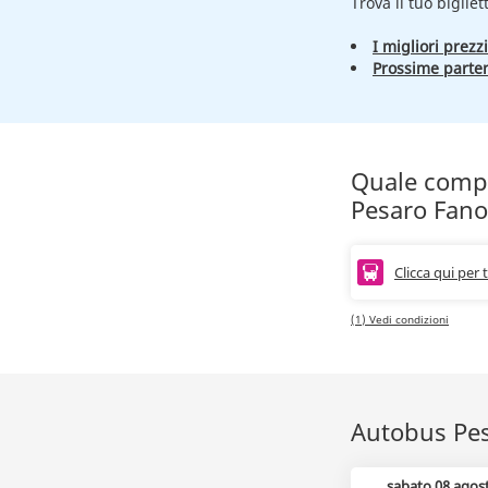
Trova il tuo bigliet
I migliori prezzi
Prossime parte
Quale compag
Pesaro Fano
Clicca qui per 
(1) Vedi condizioni
Autobus Pesa
sabato 08 agos