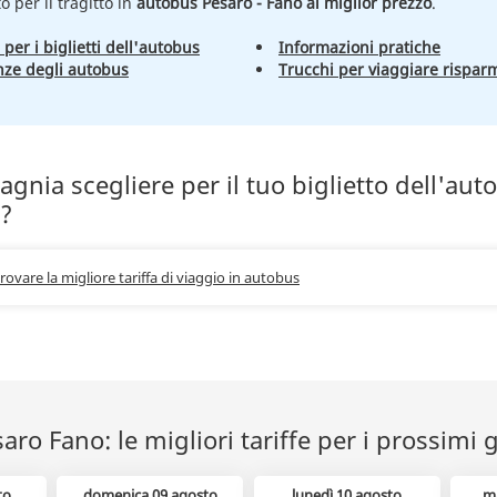
to per il tragitto in
autobus Pesaro - Fano al miglior prezzo
.
 per i biglietti dell'autobus
Informazioni pratiche
nze degli autobus
Trucchi per viaggiare rispar
nia scegliere per il tuo biglietto dell'aut
?
trovare la migliore tariffa di viaggio in autobus
ro Fano: le migliori tariffe per i prossimi g
to
domenica 09 agosto
lunedì 10 agosto
m