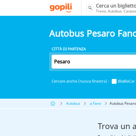
Cerca un bigliett
Treno. Autobus. Carpool
Autobus Pesaro Fan
CITTÀ DI PARTENZA
Cercare anche (nuova finestra) :
BlaBlaCar
Autobus
a Fano
Autobus Pesaro
Trova un 