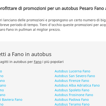
profittare di promozioni per un autobus Pesaro Fano
tori lanciano delle promozioni e propongono un certo numero di bigli
 breve periodo di tempo. Tieni d'occhio queste promozioni per acqu
saro Fano in pullman al miglior prezzo.
retti a Fano in autobus
ragitti in autobus per
Fano
i più popolari
no
Autobus Lucerna Fano
no
Autobus San Severo Fano
ano
Autobus Firenze Fano
Fano
Autobus Alba Adriatica Fano
ano
Autobus Spoleto Fano
ano
Autobus Frosinone Fano
 Baviera Fano
Autobus Padova Fano
no
Autobus Teramo Fano