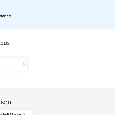
miando
obus
iorni
artedì 11 agosto