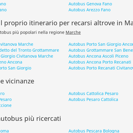
ano
Autobus Genova Fano
ano
Autobus Arezzo Fano
l proprio itinerario per recarsi altrove in M
autobus più popolari nella regione
Marche
ivitanova Marche
Autobus Porto San Giorgio Anco
etto del Tronto Grottammare
Autobus Grottammare San Bened
 Giorgio Civitanova Marche
Autobus Ancona Ascoli Piceno
ceno Ancona
Autobus Ancona Porto Recanati
rto San Giorgio
Autobus Porto Recanati Civitan
le vicinanze
aro
Autobus Cattolica Pesaro
Pesaro
Autobus Pesaro Cattolica
ccione
 autobus più ricercati
 Roma
Autobus Pescara Bologna