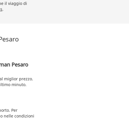
e il viaggio di
us
.
 Pesaro
llman Pesaro
al miglior prezzo.
ultimo minuto.
porto. Per
no nelle condizioni