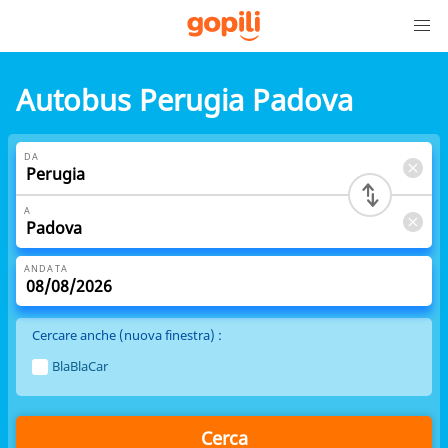
Autobus Perugia Padova
DA
A
ANDATA
Cercare anche (nuova finestra) :
BlaBlaCar
Cerca