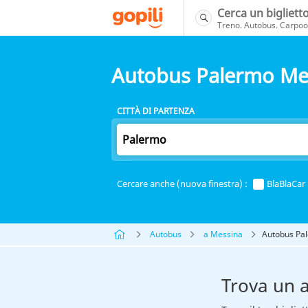
Cerca un bigliett
Treno. Autobus. Carpool
Autobus Palermo Me
CITTÀ DI PARTENZA
Cercare anche (nuova finestra) :
BlaBlaCar
Autobus
a Messina
Autobus Pa
Trova un 