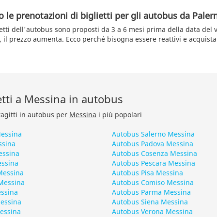
le prenotazioni di biglietti per gli autobus da Pale
ietti dell'autobus sono proposti da 3 a 6 mesi prima della data del 
 il prezzo aumenta. Ecco perché bisogna essere reattivi e acquistar
retti a Messina in autobus
ragitti in autobus per
Messina
i più popolari
Messina
Autobus Salerno Messina
ssina
Autobus Padova Messina
essina
Autobus Cosenza Messina
essina
Autobus Pescara Messina
Messina
Autobus Pisa Messina
Messina
Autobus Comiso Messina
ssina
Autobus Parma Messina
essina
Autobus Siena Messina
essina
Autobus Verona Messina