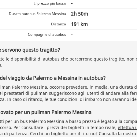
-
Il prezzo più basso
2h 50m
Durata autobus Palermo Messina
191 km
Distanza
-
Compagnie di autobus
 servono questo tragitto?
tte le disponibilità di autobus che percorrono questo tragitto, non e
a.
 del viaggio da Palermo a Messina in autobus?
llman Palermo Messina, occorre prevedere, in media, una durata d
i prestatari di pullman suggeriscono agli utenti di andare alla fe
a. In caso di ritardo, le tue condizioni di imbarco non saranno idea
trovato per un pullman Palermo Messina
ietti per un bus Palermo Messina a basso prezzo è legato alla comp
corso. Per consultare i prezzi dei biglietti in tempo reale,
effettua 
a di partenza. Cerchi un biglietto per il ritorno? Consulta la nostr