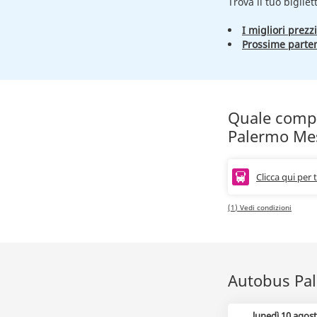
Trova il tuo bigliet
I migliori prezzi
Prossime parte
Quale compag
Palermo Me
Clicca qui per 
(1) Vedi condizioni
Autobus Pale
lunedì 10 agos