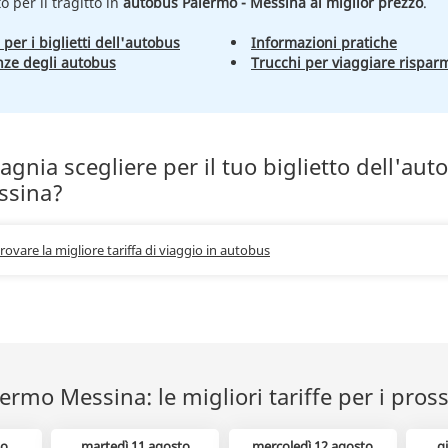
to per il tragitto in
autobus Palermo - Messina al miglior prezzo
.
 per i biglietti dell'autobus
Informazioni pratiche
nze degli autobus
Trucchi per viaggiare rispar
nia scegliere per il tuo biglietto dell'aut
ssina?
trovare la migliore tariffa di viaggio in autobus
rmo Messina: le migliori tariffe per i pross
to
martedì 11 agosto
mercoledì 12 agosto
g