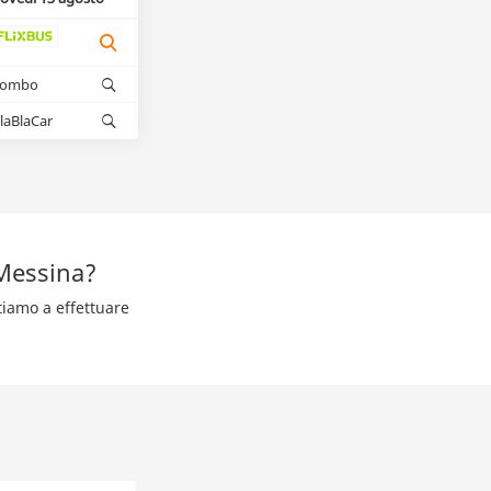
kombo
laBlaCar
Messina?
tiamo a effettuare