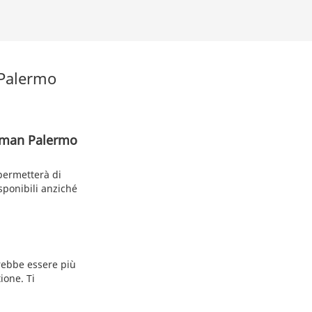
 Palermo
llman Palermo
permetterà di
isponibili anziché
trebbe essere più
ione. Ti