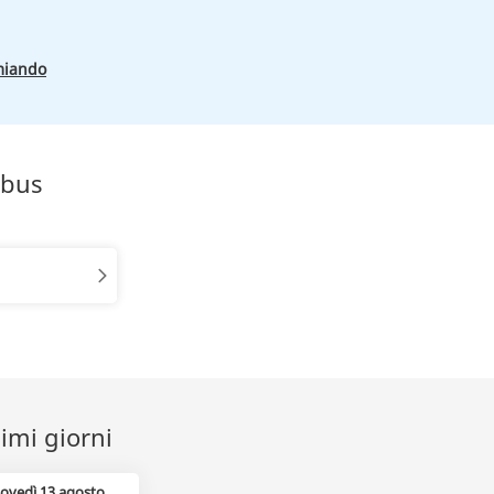
miando
obus
imi giorni
iovedì 13 agosto