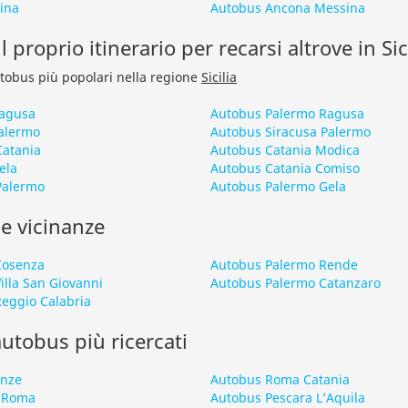
ina
Autobus Ancona Messina
 proprio itinerario per recarsi altrove in Sic
autobus più popolari nella regione
Sicilia
Ragusa
Autobus Palermo Ragusa
alermo
Autobus Siracusa Palermo
Catania
Autobus Catania Modica
ela
Autobus Catania Comiso
Palermo
Autobus Palermo Gela
le vicinanze
Cosenza
Autobus Palermo Rende
illa San Giovanni
Autobus Palermo Catanzaro
eggio Calabria
 autobus più ricercati
enze
Autobus Roma Catania
 Roma
Autobus Pescara L’Aquila