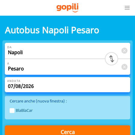
Autobus Napoli Pesaro
DA
A
ANDATA
Cercare anche (nuova finestra) :
BlaBlaCar
Cerca