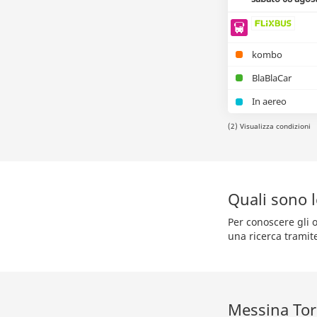
kombo
BlaBlaCar
In aereo
(2) Visualizza condizioni
Quali sono 
Per conoscere gli o
una ricerca tramit
Messina Tor