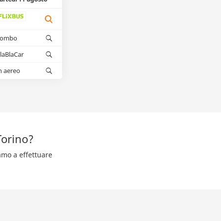
kombo
laBlaCar
n aereo
Torino?
iamo a effettuare