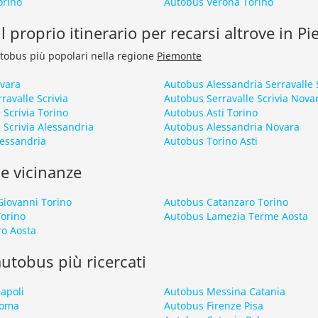
orino
Autobus Verona Torino
l proprio itinerario per recarsi altrove in P
autobus più popolari nella regione
Piemonte
vara
Autobus Alessandria Serravalle 
ravalle Scrivia
Autobus Serravalle Scrivia Nova
 Scrivia Torino
Autobus Asti Torino
 Scrivia Alessandria
Autobus Alessandria Novara
essandria
Autobus Torino Asti
le vicinanze
Giovanni Torino
Autobus Catanzaro Torino
orino
Autobus Lamezia Terme Aosta
ro Aosta
 autobus più ricercati
apoli
Autobus Messina Catania
Roma
Autobus Firenze Pisa