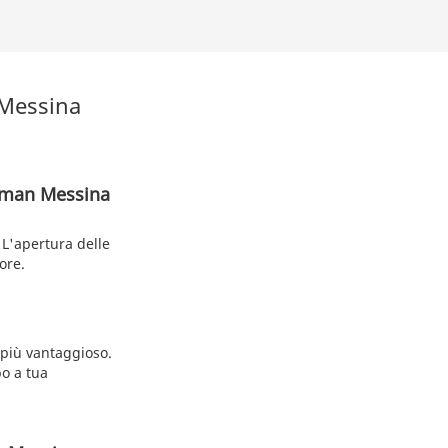
 Messina
llman Messina
L'apertura delle
ore.
 più vantaggioso.
po a tua