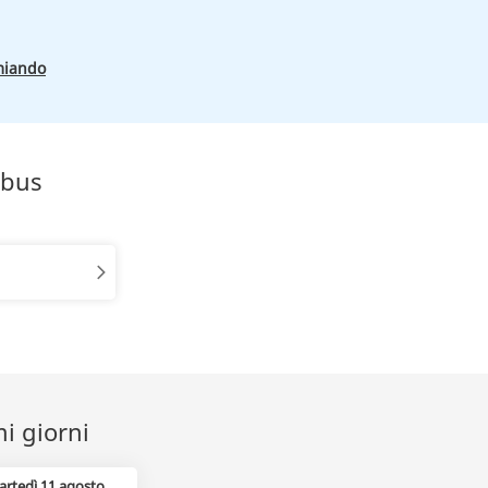
miando
obus
mi giorni
artedì 11 agosto