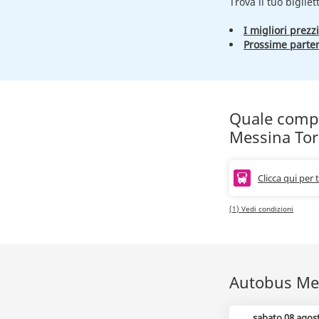
Trova il tuo bigliet
I migliori prezzi
Prossime parte
Quale compag
Messina Tor
Clicca qui per 
(1) Vedi condizioni
Autobus Mess
sabato 08 agos