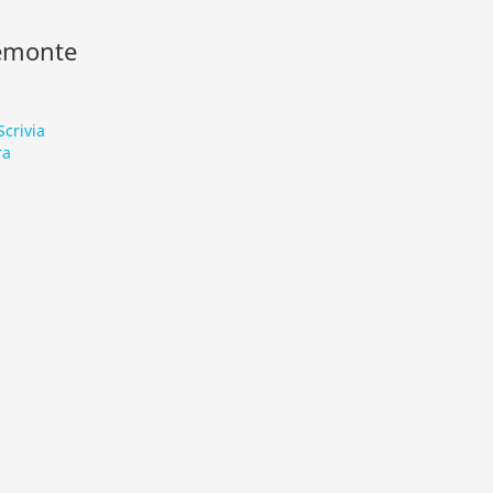
iemonte
Scrivia
ra