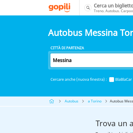
Cerca un bigliett
Treno. Autobus. Carpool
Autobus Messina Tor
CITTÀ DI PARTENZA
Cercare anche (nuova finestra) :
BlaBlaCar
Autobus
a Torino
Autobus Mess
Trova un 