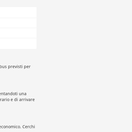
bus previsti per
sentandoti una
rario e di arrivare
 economico. Cerchi