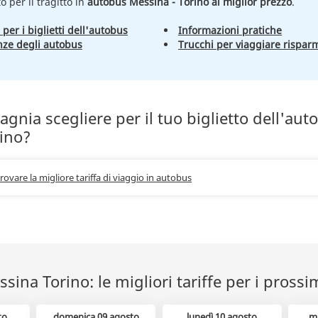
to per il tragitto in
autobus Messina - Torino al miglior prezzo
.
 per i biglietti dell'autobus
Informazioni pratiche
nze degli autobus
Trucchi per viaggiare rispar
nia scegliere per il tuo biglietto dell'aut
ino?
trovare la migliore tariffa di viaggio in autobus
ina Torino: le migliori tariffe per i prossi
to
domenica 09 agosto
lunedì 10 agosto
m