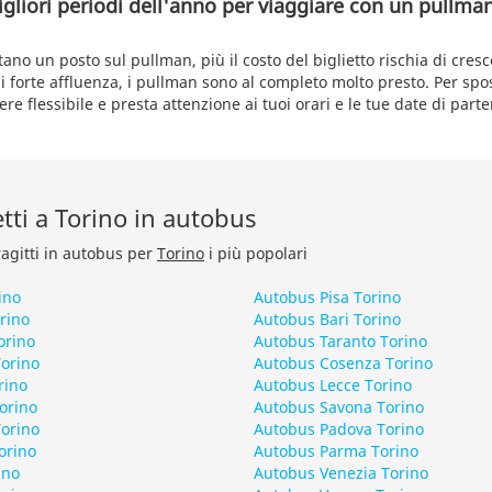
igliori periodi dell'anno per viaggiare con un pullm
no un posto sul pullman, più il costo del biglietto rischia di cresc
di forte affluenza, i pullman sono al completo molto presto. Per sp
re flessibile e presta attenzione ai tuoi orari e le tue date di part
retti a Torino in autobus
ragitti in autobus per
Torino
i più popolari
ino
Autobus Pisa Torino
rino
Autobus Bari Torino
orino
Autobus Taranto Torino
orino
Autobus Cosenza Torino
rino
Autobus Lecce Torino
orino
Autobus Savona Torino
orino
Autobus Padova Torino
orino
Autobus Parma Torino
ino
Autobus Venezia Torino