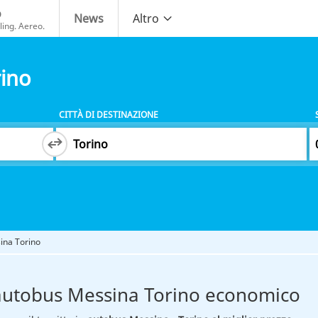
o
News
Altro
ing. Aereo.
ino
CITTÀ DI DESTINAZIONE
ina Torino
autobus Messina Torino economico