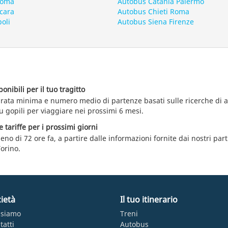
Roma
Autobus Catania Palermo
cara
Autobus Chieti Roma
oli
Autobus Siena Firenze
nibili per il tuo tragitto
durata minima e numero medio di partenze basati sulle ricerche di
u gopili per viaggiare nei prossimi 6 mesi.
e tariffe per i prossimi giorni
eno di 72 ore fa, a partire dalle informazioni fornite dai nostri par
orino.
ietà
Il tuo itinerario
 siamo
Treni
tatti
Autobus