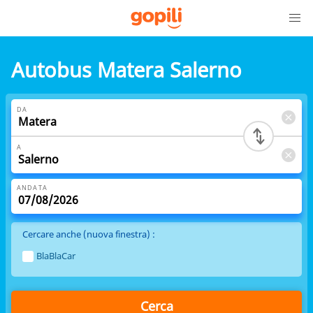
Autobus Matera Salerno
DA
A
ANDATA
Cercare anche (nuova finestra) :
BlaBlaCar
Cerca