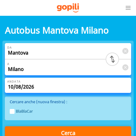
Autobus Mantova Milano
DA
A
ANDATA
Cercare anche (nuova finestra) :
BlaBlaCar
Cerca