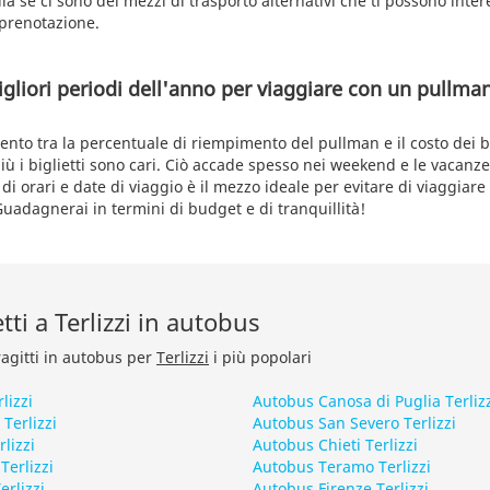
lla se ci sono dei mezzi di trasporto alternativi che ti possono inte
prenotazione.
igliori periodi dell'anno per viaggiare con un pullm
nto tra la percentuale di riempimento del pullman e il costo dei bigl
ù i biglietti sono cari. Ciò accade spesso nei weekend e le vacanze
lo di orari e date di viaggio è il mezzo ideale per evitare di viaggiar
uadagnerai in termini di budget e di tranquillità!
etti a Terlizzi in autobus
ragitti in autobus per
Terlizzi
i più popolari
lizzi
Autobus Canosa di Puglia Terliz
Terlizzi
Autobus San Severo Terlizzi
lizzi
Autobus Chieti Terlizzi
erlizzi
Autobus Teramo Terlizzi
rlizzi
Autobus Firenze Terlizzi