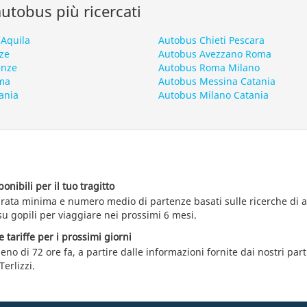
 autobus più ricercati
’Aquila
Autobus Chieti Pescara
ze
Autobus Avezzano Roma
enze
Autobus Roma Milano
oma
Autobus Messina Catania
ania
Autobus Milano Catania
nibili per il tuo tragitto
durata minima e numero medio di partenze basati sulle ricerche di
 su gopili per viaggiare nei prossimi 6 mesi.
e tariffe per i prossimi giorni
eno di 72 ore fa, a partire dalle informazioni fornite dai nostri par
erlizzi.