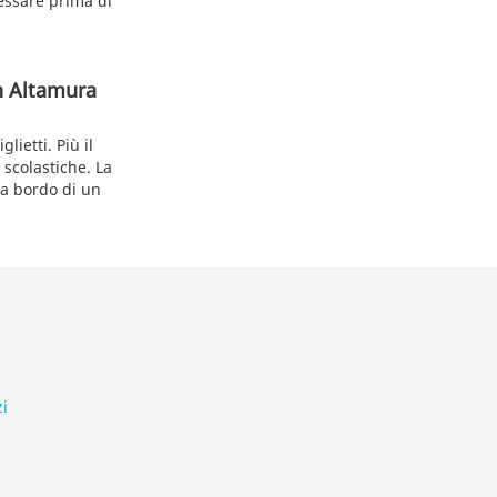
ressare prima di
an Altamura
ietti. Più il
 scolastiche. La
e a bordo di un
zi