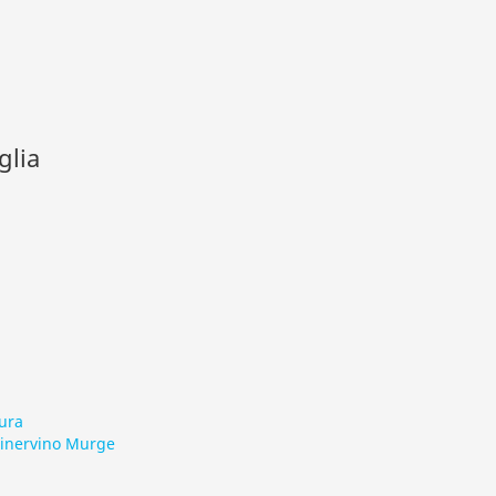
glia
ura
Minervino Murge