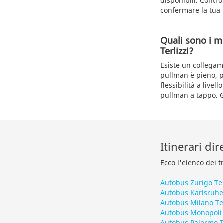
disponibili. Contro
confermare la tua 
Quali sono i m
Terlizzi?
Esiste un collegame
pullman è pieno, pi
flessibilità a livel
pullman a tappo. G
Itinerari dir
Ecco l'elenco dei t
Autobus Zurigo Ter
Autobus Karlsruhe 
Autobus Milano Ter
Autobus Monopoli T
Autobus Palermo Te