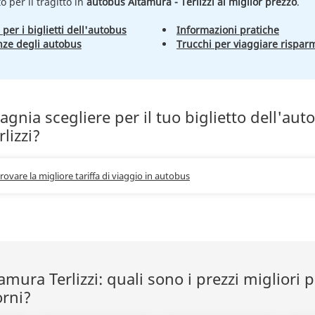
to per il tragitto in
autobus Altamura - Terlizzi al miglior prezzo
.
 per i biglietti dell'autobus
Informazioni pratiche
nze degli autobus
Trucchi per viaggiare rispar
nia scegliere per il tuo biglietto dell'aut
lizzi?
trovare la migliore tariffa di viaggio in autobus
mura Terlizzi: quali sono i prezzi migliori p
orni?