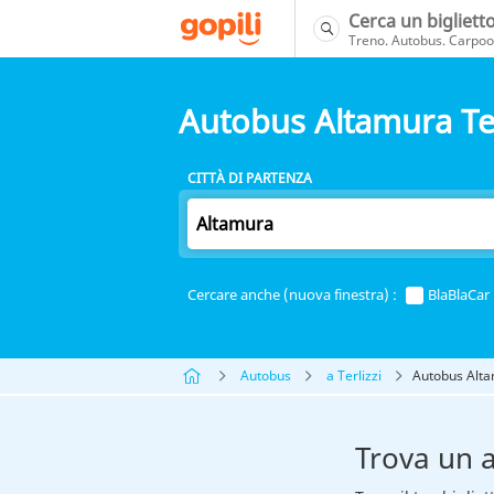
Cerca un bigliett
Treno. Autobus. Carpool
Autobus Altamura Ter
CITTÀ DI PARTENZA
Cercare anche (nuova finestra) :
BlaBlaCar
Autobus
a Terlizzi
Autobus Alta
Trova un 