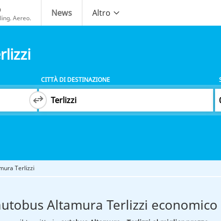
o
News
Altro
ing. Aereo.
lizzi
CITTÀ DI DESTINAZIONE
mura Terlizzi
autobus Altamura Terlizzi economico