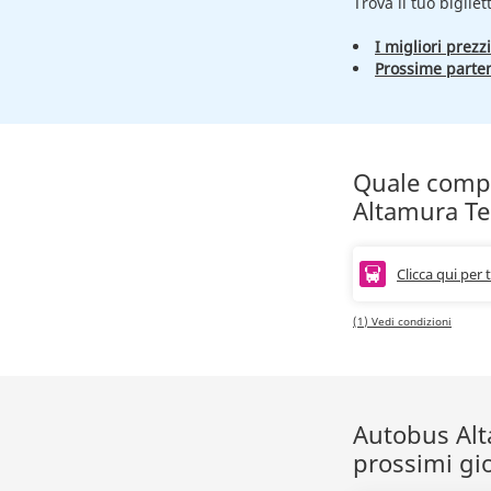
Trova il tuo bigliet
I migliori prezzi
Prossime parte
Quale compag
Altamura Ter
Clicca qui per 
(1) Vedi condizioni
Autobus Alta
prossimi gi