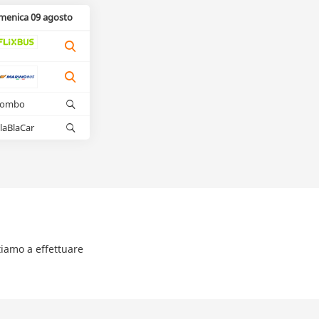
menica 09 agosto
kombo
laBlaCar
tiamo a effettuare