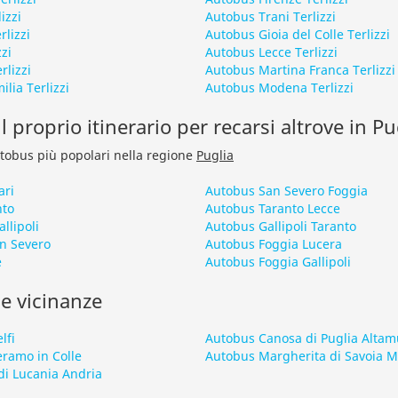
izzi
Autobus Trani Terlizzi
rlizzi
Autobus Gioia del Colle Terlizzi
zi
Autobus Lecce Terlizzi
rlizzi
Autobus Martina Franca Terlizzi
lia Terlizzi
Autobus Modena Terlizzi
l proprio itinerario per recarsi altrove in Pu
autobus più popolari nella regione
Puglia
ari
Autobus San Severo Foggia
nto
Autobus Taranto Lecce
llipoli
Autobus Gallipoli Taranto
n Severo
Autobus Foggia Lucera
e
Autobus Foggia Gallipoli
le vicinanze
lfi
Autobus Canosa di Puglia Altam
eramo in Colle
Autobus Margherita di Savoia 
i Lucania Andria