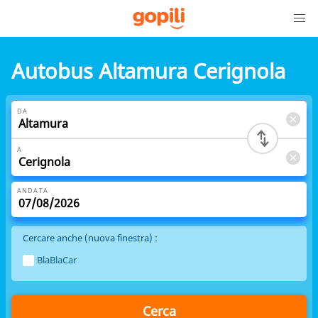
Autobus Altamura Cerignola
DA
A
ANDATA
Cercare anche (nuova finestra) :
BlaBlaCar
Cerca