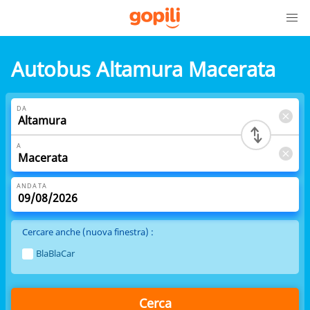
Autobus Altamura Macerata
DA
A
ANDATA
Cercare anche (nuova finestra) :
BlaBlaCar
Cerca