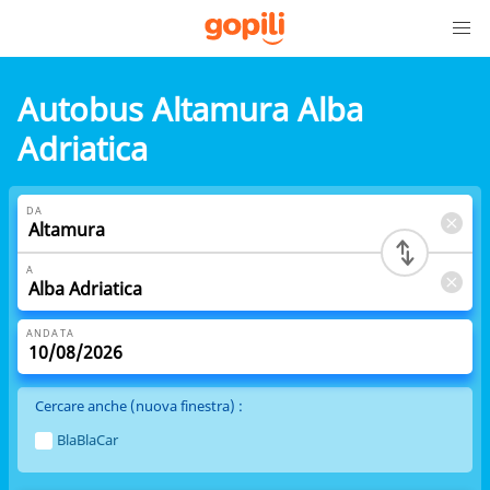
Autobus Altamura Alba
Adriatica
DA
A
ANDATA
Cercare anche (nuova finestra) :
BlaBlaCar