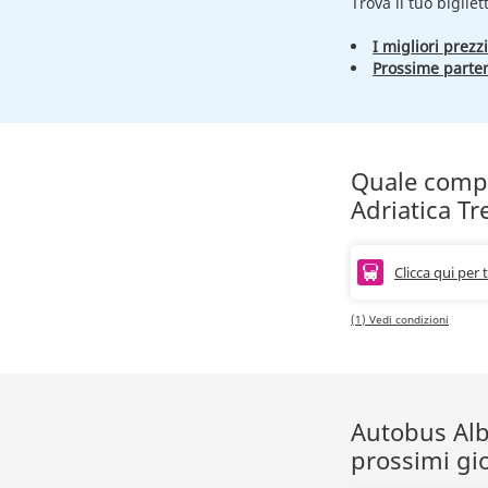
Trova il tuo bigliet
I migliori prezzi
Prossime parte
Quale compag
Adriatica Tr
Clicca qui per 
(1) Vedi condizioni
Autobus Alba
prossimi gi