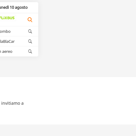
unedì 10 agosto
kombo
laBlaCar
n aereo
 invitiamo a