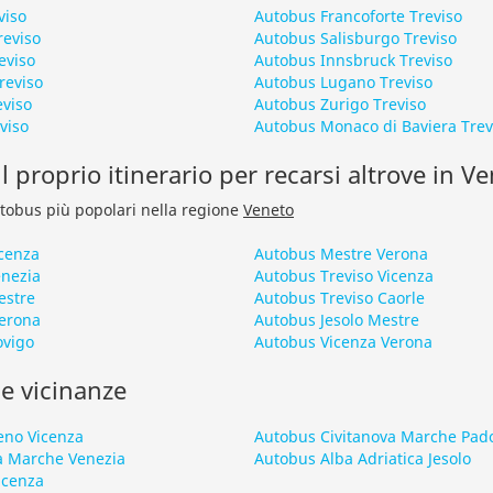
viso
Autobus Francoforte Treviso
reviso
Autobus Salisburgo Treviso
eviso
Autobus Innsbruck Treviso
reviso
Autobus Lugano Treviso
eviso
Autobus Zurigo Treviso
viso
Autobus Monaco di Baviera Trev
l proprio itinerario per recarsi altrove in V
autobus più popolari nella regione
Veneto
cenza
Autobus Mestre Verona
nezia
Autobus Treviso Vicenza
estre
Autobus Treviso Caorle
erona
Autobus Jesolo Mestre
ovigo
Autobus Vicenza Verona
le vicinanze
eno Vicenza
Autobus Civitanova Marche Pad
a Marche Venezia
Autobus Alba Adriatica Jesolo
icenza