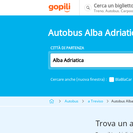
Cerca un bigliett
Treno. Autobus. Carpool
Autobus Alba Adriati
CITTÀ DI PARTENZA
Cercare anche (nuova finestra) :
BlaBlaCar
Autobus
a Treviso
Autobus Alba
Trova un 