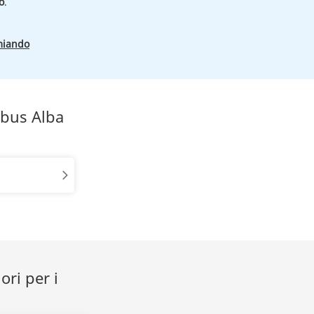
o
.
miando
obus Alba
ori per i