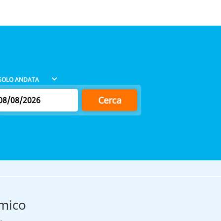
Cerca
omico