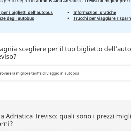
to per il tragitto in
autobus Alba Adriatica - Treviso al miglior prezz
 per i biglietti dell'autobus
Informazioni pratiche
nze degli autobus
Trucchi per viaggiare rispar
nia scegliere per il tuo biglietto dell'aut
eviso?
trovare la migliore tariffa di viaggio in autobus
 Adriatica Treviso: quali sono i prezzi migli
orni?