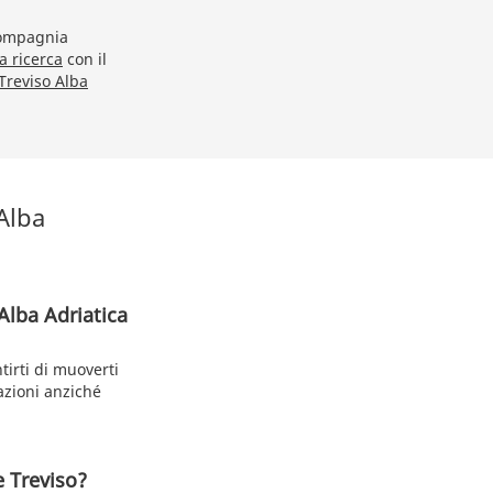
 compagnia
a ricerca
con il
Treviso Alba
Alba
Alba Adriatica
irti di muoverti
tazioni anziché
e Treviso?