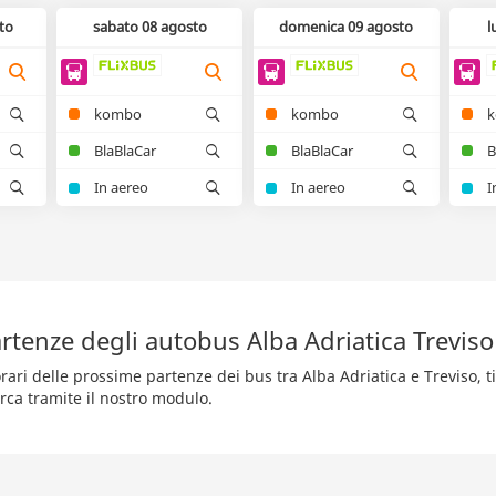
to
sabato 08 agosto
domenica 09 agosto
l
kombo
kombo
BlaBlaCar
BlaBlaCar
B
In aereo
In aereo
I
rtenze degli autobus Alba Adriatica Treviso
rari delle prossime partenze dei bus tra Alba Adriatica e Treviso, ti
rca tramite il nostro modulo.