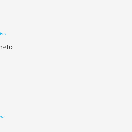
iso
eneto
ova