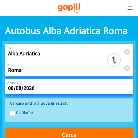
Autobus Alba Adriatica Roma
DA
A
ANDATA
Cercare anche (nuova finestra) :
BlaBlaCar
Cerca