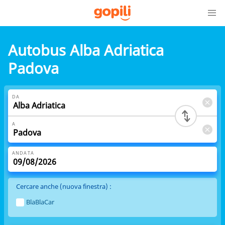
Autobus Alba Adriatica
Padova
DA
A
ANDATA
Cercare anche (nuova finestra) :
BlaBlaCar