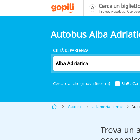
Cerca un bigliett
Treno. Autobus. Carpool
Autobus Alba Adriat
CITTÀ DI PARTENZA
Cercare anche (nuova finestra) :
BlaBlaCar
Autobus
a Lamezia Terme
Auto
Trova un 
economic