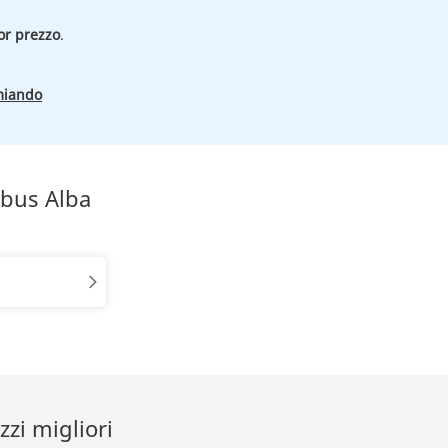
or prezzo
.
miando
obus Alba
zi migliori