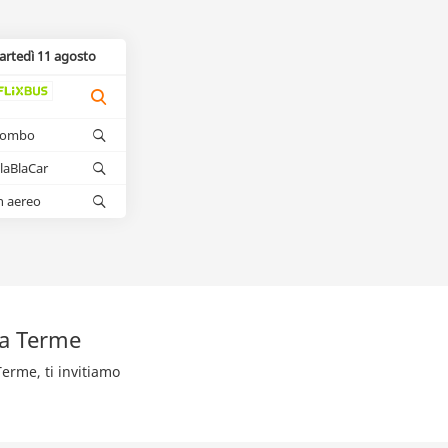
artedì 11 agosto
kombo
laBlaCar
n aereo
ia Terme
erme, ti invitiamo