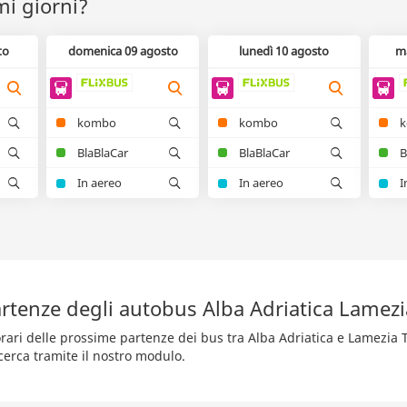
mi giorni?
to
domenica 09 agosto
lunedì 10 agosto
m
kombo
kombo
BlaBlaCar
BlaBlaCar
B
In aereo
In aereo
I
rtenze degli autobus Alba Adriatica Lamez
orari delle prossime partenze dei bus tra Alba Adriatica e Lamezia T
cerca tramite il nostro modulo.