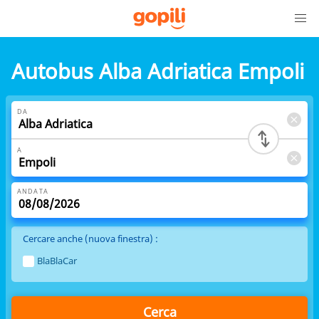
Autobus Alba Adriatica Empoli
DA
A
ANDATA
Cercare anche (nuova finestra) :
BlaBlaCar
Cerca