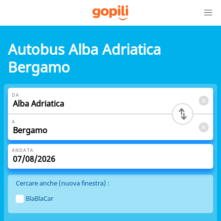
Autobus Alba Adriatica
Bergamo
DA
A
ANDATA
Cercare anche (nuova finestra) :
BlaBlaCar