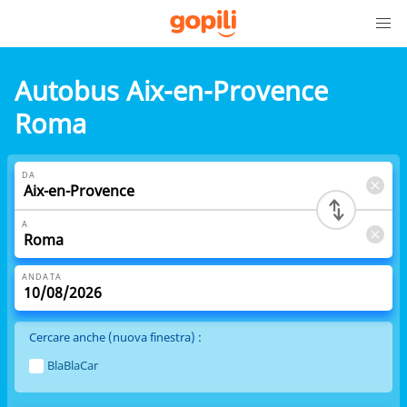
Autobus Aix-en-Provence
Roma
DA
A
ANDATA
Cercare anche (nuova finestra) :
BlaBlaCar