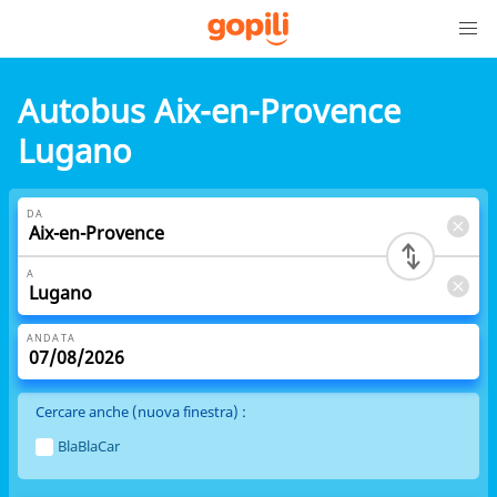
Autobus Aix-en-Provence
Lugano
DA
A
ANDATA
Cercare anche (nuova finestra) :
BlaBlaCar