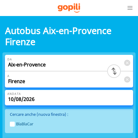
Autobus Aix-en-Provence
Firenze
DA
A
ANDATA
Cercare anche (nuova finestra) :
BlaBlaCar