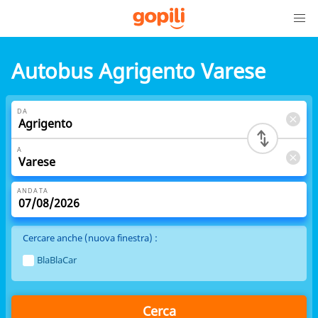
Autobus Agrigento Varese
DA
A
ANDATA
Cercare anche (nuova finestra) :
BlaBlaCar
Cerca