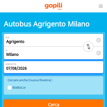
Autobus Agrigento Milano
DA
A
ANDATA
Cercare anche (nuova finestra) :
BlaBlaCar
Cerca