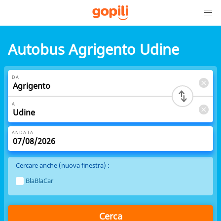
Autobus Agrigento Udine
DA
A
ANDATA
Cercare anche (nuova finestra) :
BlaBlaCar
Cerca