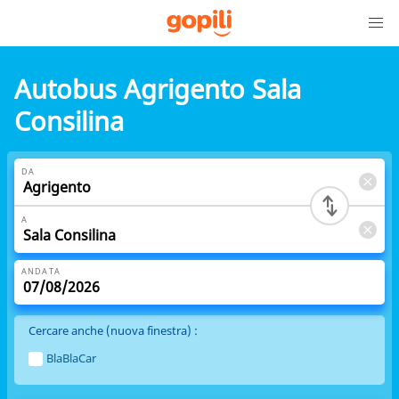
Autobus Agrigento Sala
Consilina
DA
A
ANDATA
Cercare anche (nuova finestra) :
BlaBlaCar