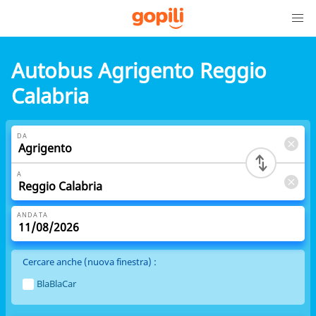
Autobus Agrigento Reggio
Calabria
DA
A
ANDATA
Cercare anche (nuova finestra) :
BlaBlaCar