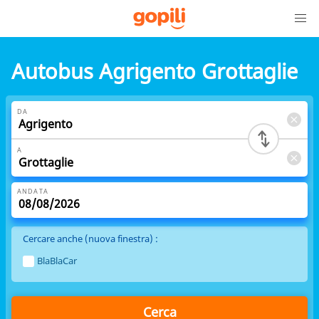
Autobus Agrigento Grottaglie
DA
A
ANDATA
Cercare anche (nuova finestra) :
BlaBlaCar
Cerca