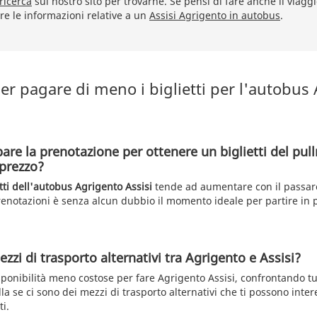
ricerca
sul nostro sito per trovarne. Se pensi di fare anche il viaggi
re le informazioni relative a un
Assisi Agrigento in autobus
.
er pagare di meno i biglietti per l'autobus
pare la prenotazione per ottenere un biglietti del pu
 prezzo?
etti dell'autobus Agrigento Assisi
tende ad aumentare con il passar
renotazioni è senza alcun dubbio il momento ideale per partire in
zzi di trasporto alternativi tra Agrigento e Assisi?
sponibilità meno costose per fare Agrigento Assisi, confrontando tut
lla se ci sono dei mezzi di trasporto alternativi che ti possono inte
ti.