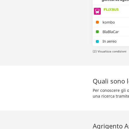
kombo
BlaBlaCar
In aereo
(2) Visualizza condizioni
Quali sono 
Per conoscere gli o
una ricerca tramit
Agrigento As