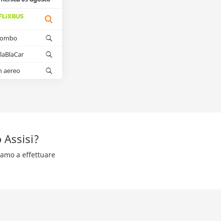
kombo
laBlaCar
n aereo
 Assisi?
tiamo a effettuare