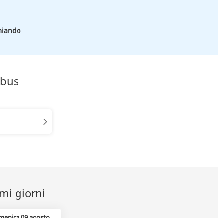
miando
obus
imi giorni
menica 09 agosto