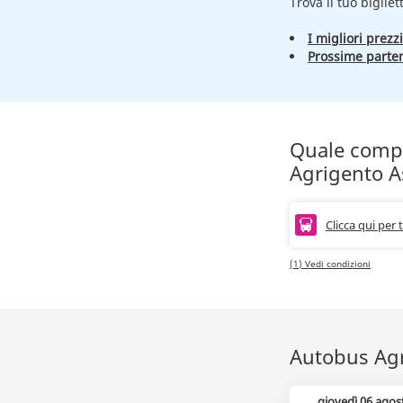
Trova il tuo bigliet
I migliori prezzi
Prossime parte
Quale compag
Agrigento A
Clicca qui per 
(1) Vedi condizioni
Autobus Agri
giovedì 06 agos