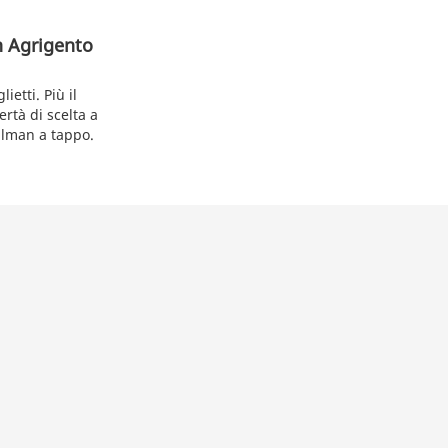
n Agrigento
etti. Più il
ertà di scelta a
ullman a tappo.