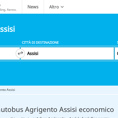
o
News
Altro
ing. Aereo.
sisi
CITTÀ DI DESTINAZIONE
nto Assisi
autobus Agrigento Assisi economico