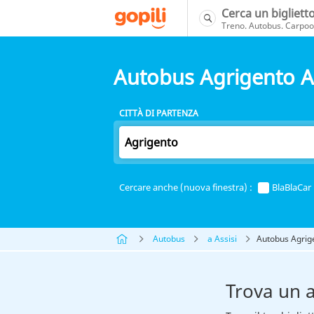
Cerca un bigliett
Treno. Autobus. Carpool
Autobus Agrigento As
CITTÀ DI PARTENZA
Cercare anche (nuova finestra) :
BlaBlaCar
Autobus
a Assisi
Autobus Agrige
Trova un 