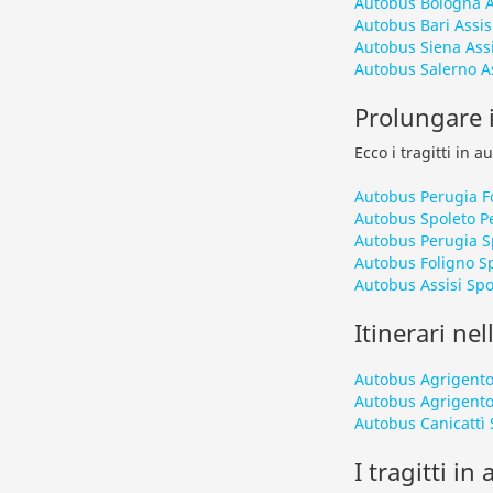
Autobus Bologna A
Autobus Bari Assis
Autobus Siena Assi
Autobus Salerno As
Prolungare i
Ecco i tragitti in 
Autobus Perugia F
Autobus Spoleto P
Autobus Perugia S
Autobus Foligno S
Autobus Assisi Spo
Itinerari nel
Autobus Agrigento
Autobus Agrigento
Autobus Canicattì 
I tragitti in