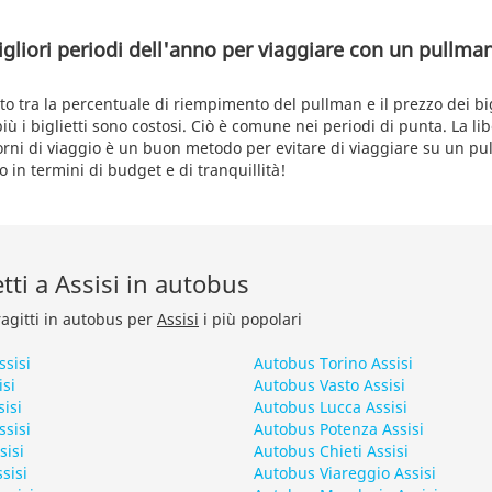
igliori periodi dell'anno per viaggiare con un pullma
 tra la percentuale di riempimento del pullman e il prezzo dei bigli
iù i biglietti sono costosi. Ciò è comune nei periodi di punta. La lib
giorni di viaggio è un buon metodo per evitare di viaggiare su un p
 in termini di budget e di tranquillità!
etti a Assisi in autobus
ragitti in autobus per
Assisi
i più popolari
sisi
Autobus Torino Assisi
si
Autobus Vasto Assisi
isi
Autobus Lucca Assisi
sisi
Autobus Potenza Assisi
sisi
Autobus Chieti Assisi
sisi
Autobus Viareggio Assisi