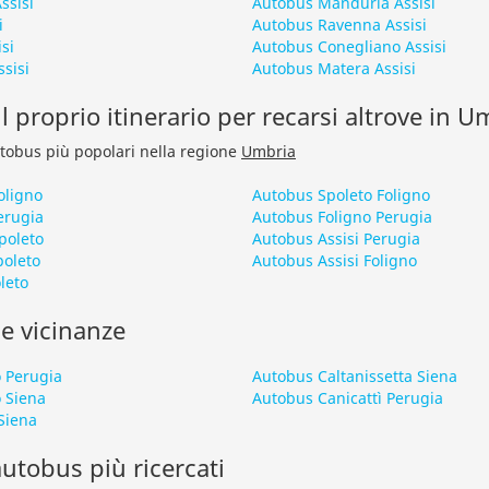
ssisi
Autobus Manduria Assisi
i
Autobus Ravenna Assisi
si
Autobus Conegliano Assisi
sisi
Autobus Matera Assisi
l proprio itinerario per recarsi altrove in U
autobus più popolari nella regione
Umbria
oligno
Autobus Spoleto Foligno
erugia
Autobus Foligno Perugia
poleto
Autobus Assisi Perugia
poleto
Autobus Assisi Foligno
leto
le vicinanze
 Perugia
Autobus Caltanissetta Siena
 Siena
Autobus Canicattì Perugia
Siena
 autobus più ricercati