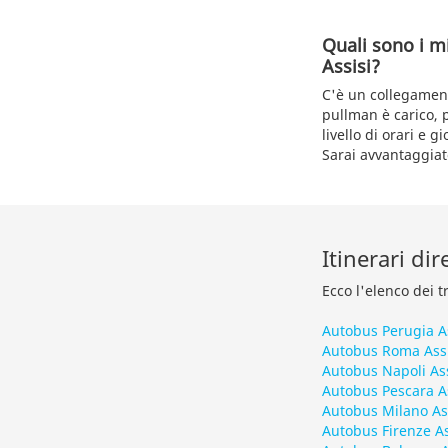
Quali sono i m
Assisi?
C'è un collegamento
pullman è carico, p
livello di orari e 
Sarai avvantaggiato
Itinerari dir
Ecco l'elenco dei t
Autobus Perugia As
Autobus Roma Assi
Autobus Napoli Ass
Autobus Pescara As
Autobus Milano As
Autobus Firenze As