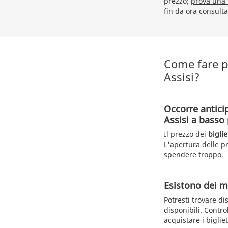
prezzo;
prova una 
fin da ora consulta
Come fare p
Assisi?
Occorre antici
Assisi a basso
Il prezzo dei
bigli
L'apertura delle p
spendere troppo.
Esistono dei me
Potresti trovare di
disponibili. Contro
acquistare i bigliet