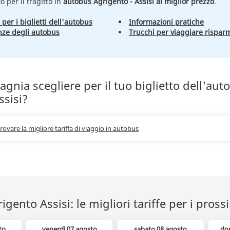
to per il tragitto in
autobus Agrigento - Assisi al miglior prezzo
.
 per i biglietti dell'autobus
Informazioni pratiche
nze degli autobus
Trucchi per viaggiare rispar
nia scegliere per il tuo biglietto dell'aut
ssisi?
trovare la migliore tariffa di viaggio in autobus
gento Assisi: le migliori tariffe per i pross
to
venerdì 07 agosto
sabato 08 agosto
do