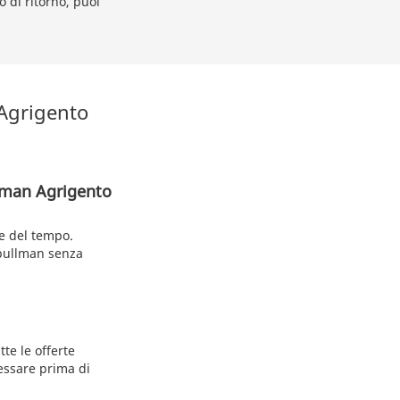
o di ritorno, puoi
 Agrigento
llman Agrigento
e del tempo.
 pullman senza
te le offerte
ressare prima di