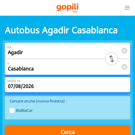
Autobus Agadir Casablanca
DA
A
ANDATA
Cercare anche (nuova finestra) :
BlaBlaCar
Cerca