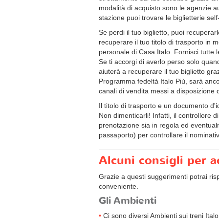
modalità di acquisto sono le agenzie autor
stazione puoi trovare le biglietterie se
Se perdi il tuo biglietto, puoi recupera
recuperare il tuo titolo di trasporto in 
personale di Casa Italo. Fornisci tutte 
Se ti accorgi di averlo perso solo quand
aiuterà a recuperare il tuo biglietto gra
Programma fedeltà Italo Più, sarà ancora
canali di vendita messi a disposizione da
Il titolo di trasporto e un documento d
Non dimenticarli! Infatti, il controllore d
prenotazione sia in regola ed eventualm
passaporto) per controllare il nominativ
Alcuni consigli per a
Grazie a questi suggerimenti potrai risp
conveniente.
Gli Ambienti
Ci sono diversi Ambienti sui treni Ita