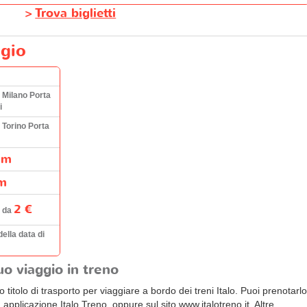
>
Trova biglietti
ggio
 Milano Porta
i
 Torino Porta
Km
m
2 €
e da
ella data di
uo viaggio in treno
 titolo di trasporto per viaggiare a bordo dei treni Italo. Puoi prenotarlo
' applicazione Italo Treno, oppure sul sito www.italotreno.it. Altre