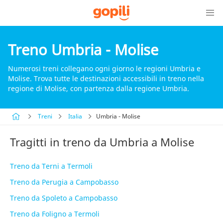
Treno Umbria - Molise
Numerosi treni collegano ogni giorno le regioni Umbria e
Molise. Trova tutte le destinazioni accessibili in treno nella
regione di Molise, con partenza dalla regione Umbria.
Treni
Italia
Umbria - Molise
Tragitti in treno da Umbria a Molise
Treno da Terni a Termoli
Treno da Perugia a Campobasso
Treno da Spoleto a Campobasso
Treno da Foligno a Termoli