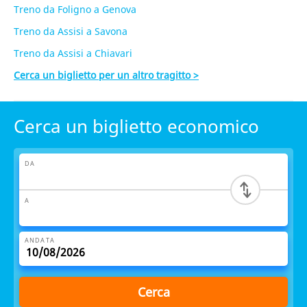
Treno da Foligno a Genova
Treno da Assisi a Savona
Treno da Assisi a Chiavari
Cerca un biglietto per un altro tragitto >
Cerca un biglietto economico
DA
A
ANDATA
Cerca