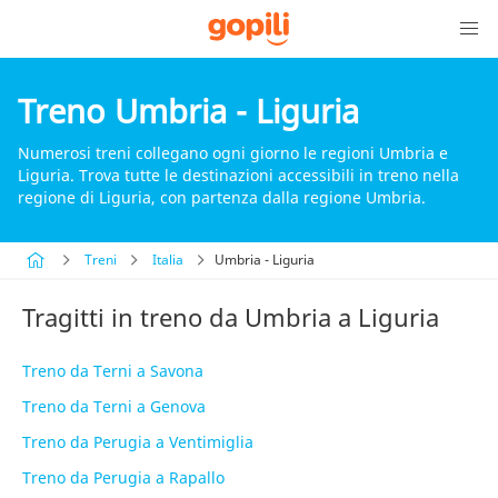
Treno Umbria - Liguria
Numerosi treni collegano ogni giorno le regioni Umbria e
Liguria. Trova tutte le destinazioni accessibili in treno nella
regione di Liguria, con partenza dalla regione Umbria.
Treni
Italia
Umbria - Liguria
Tragitti in treno da Umbria a Liguria
Treno da Terni a Savona
Treno da Terni a Genova
Treno da Perugia a Ventimiglia
Treno da Perugia a Rapallo