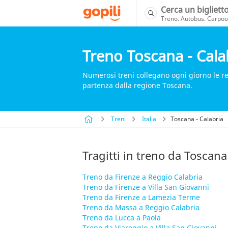
Cerca un bigliett
Treno. Autobus. Carpool
Treno Toscana - Cala
Numerosi treni collegano ogni giorno le reg
partenza dalla regione Toscana.
Treni
Italia
Toscana - Calabria
Tragitti in treno da Toscana
Treno da Firenze a Reggio Calabria
Treno da Firenze a Villa San Giovanni
Treno da Firenze a Lamezia Terme
Treno da Massa a Reggio Calabria
Treno da Lucca a Paola
Treno da Viareggio a Villa San Giovanni